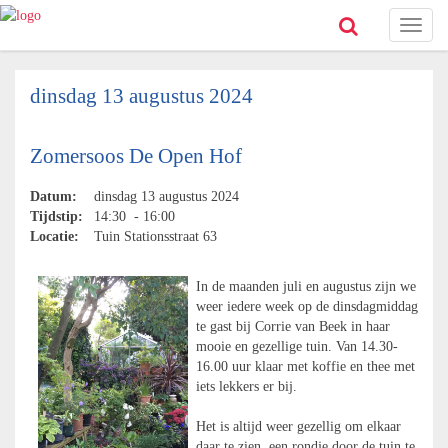
Toggl
naviga
dinsdag 13 augustus 2024
Zomersoos De Open Hof
Datum:
dinsdag 13 augustus 2024
Tijdstip:
14:30 - 16:00
Locatie:
Tuin Stationsstraat 63
In de maanden juli en augustus zijn we
weer iedere week op de dinsdagmiddag
te gast bij Corrie van Beek in haar
mooie en gezellige tuin. Van 14.30-
16.00 uur klaar met koffie en thee met
iets lekkers er bij.
Het is altijd weer gezellig om elkaar
daar te zien, een rondje door de tuin te