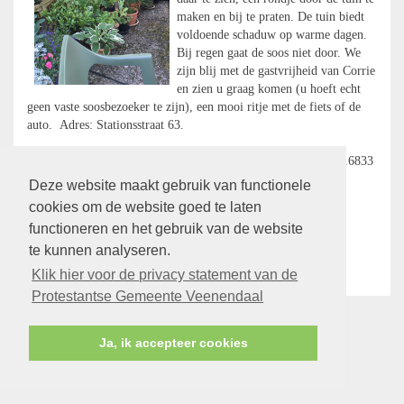
maken en bij te praten. De tuin biedt
voldoende schaduw op warme dagen.
Bij regen gaat de soos niet door. We
zijn blij met de gastvrijheid van Corrie
en zien u graag komen (u hoeft echt
geen vaste soosbezoeker te zijn), een mooi ritje met de fiets of de
auto. Adres: Stationsstraat 63.
Inlichtingen omtrent vervoer: Hilde van Tergouw. Tel 0318-516833
Deze website maakt gebruik van functionele
Met een groet van Bertha, Els en Hilde
cookies om de website goed te laten
functioneren en het gebruik van de website
Klik hier voor meer informatie over de Soos
te kunnen analyseren.
terug
Klik hier voor de privacy statement van de
Protestantse Gemeente Veenendaal
Ja, ik accepteer cookies