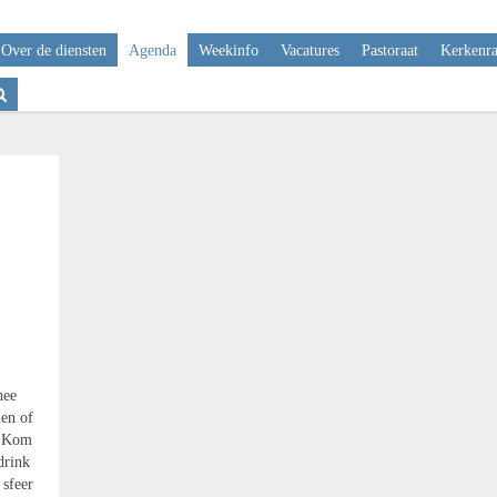
Over de diensten
Agenda
Weekinfo
Vacatures
Pastoraat
Kerkenr
hee
len of
. Kom
 drink
 sfeer