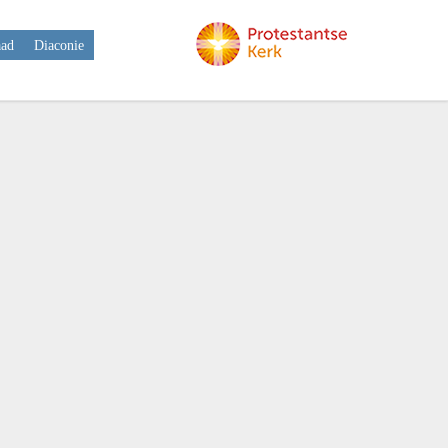
aad
Diaconie