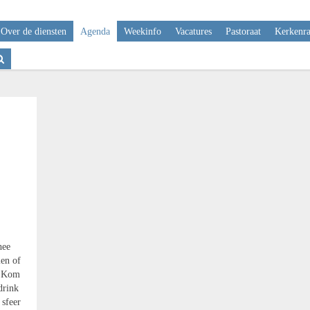
Over de diensten
Agenda
Weekinfo
Vacatures
Pastoraat
Kerkenr
hee
len of
. Kom
 drink
 sfeer