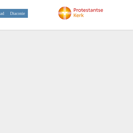
aad
Diaconie