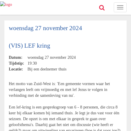
Toggl
naviga
woensdag 27 november 2024
(VIS) LEF kring
Datum:
woensdag 27 november 2024
Tijdstip:
19:30
Locatie:
Bij een deelnemer thuis
Het motto van Zuid-West is: 'Een gemeente vormen waar het
verlangen leeft om vrijmoedig en met lef Jezus te volgen in
verbinding met de samenleving van nu'.
Een lef-kring is een gespreksgroep van 6 - 8 personen, die circa 8
keer bij elkaar komen bij iemand thuis. Je legt je dus vast voor één
seizoen. De opzet is om met elkaar in gesprek te gaan over
geloofsthema's. Daarbij gaat het niet om discussie (wie heeft er
gelijk?) maar om uitwisseling van ervaringen (hoe is dat voor jou?).