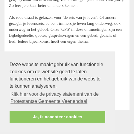
Zo leer je elkaar beter en anders kennen.
Als rode draad is gekozen voor 'de reis van je leven'. Of anders
gezegd: je levensreis. Je bent immers je leven lang onderweg, ook
onderweg in het geloof. Onze 'GPS' in deze ontmoetingen zijn een
Bijbelgedeelte, quotes, gespreksvragen en een gebed, gedicht of
lied. Iedere bijeenkomst heeft een eigen thema.
Iedereen die het de moeite waard vindt om zich één seizoen te
verdiepen in 'de reis van zijn/haar leven' is van harte welkom!
Deze website maakt gebruik van functionele
Info en opgave:
cookies om de website goed te laten
ds. Loeki v/d Laan (06 36 08 62 89;
functioneren en het gebruik van de website
ds.lvanderlaan@pknveenendaal.nl
)
te kunnen analyseren.
ds. Coby de Haan (06 16 05 54 55;
drs.jdehaan@gmail.com
).
Klik hier voor de privacy statement van de
terug
Protestantse Gemeente Veenendaal
Ja, ik accepteer cookies