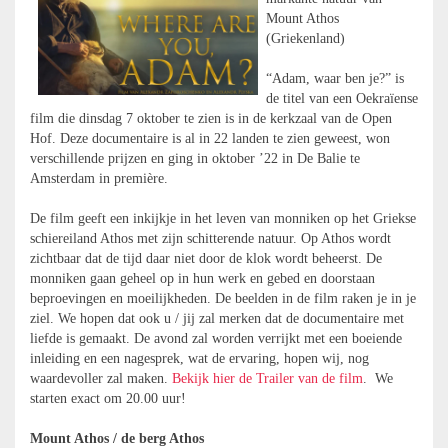
Mount Athos
(Griekenland)
“Adam, waar ben je?” is
de titel van een Oekraïense
film die dinsdag 7 oktober te zien is in de kerkzaal van de Open
Hof. Deze documentaire is al in 22 landen te zien geweest, won
verschillende prijzen en ging in oktober ’22 in De Balie te
Amsterdam in première.
De film geeft een inkijkje in het leven van monniken op het Griekse
schiereiland Athos met zijn schitterende natuur. Op Athos wordt
zichtbaar dat de tijd daar niet door de klok wordt beheerst. De
monniken gaan geheel op in hun werk en gebed en doorstaan
beproevingen en moeilijkheden. De beelden in de film raken je in je
ziel. We hopen dat ook u / jij zal merken dat de documentaire met
liefde is gemaakt. De avond zal worden verrijkt met een boeiende
inleiding en een nagesprek, wat de ervaring, hopen wij, nog
waardevoller zal maken.
Bekijk hier de Trailer van de film
. We
starten exact om 20.00 uur!
Mount Athos / de berg Athos