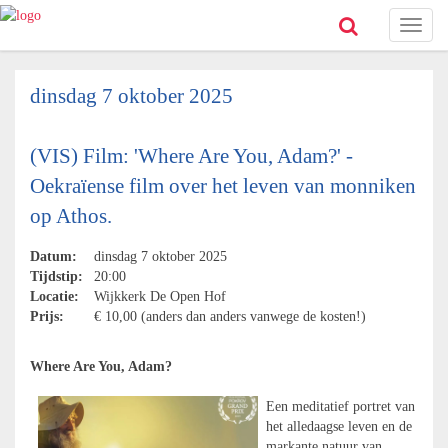
Toggl
naviga
dinsdag 7 oktober 2025
(VIS) Film: 'Where Are You, Adam?' -
Oekraïense film over het leven van monniken
op Athos.
Datum:
dinsdag 7 oktober 2025
Tijdstip:
20:00
Locatie:
Wijkkerk De Open Hof
Prijs:
€ 10,00 (anders dan anders vanwege de kosten!)
Where Are You, Adam?
Een meditatief portret van
het alledaagse leven en de
markante natuur van