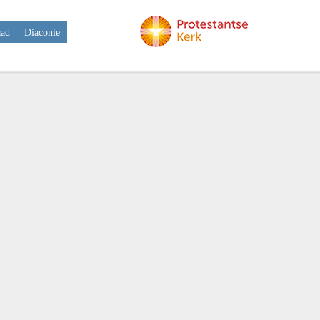
aad
Diaconie