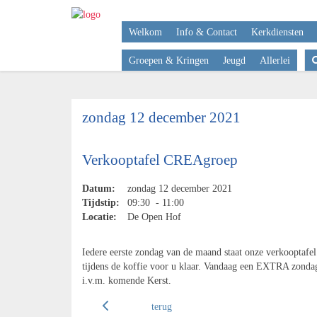
Welkom
Info & Contact
Kerkdiensten
Groepen & Kringen
Jeugd
Allerlei
zondag 12 december 2021
Verkooptafel CREAgroep
Datum:
zondag 12 december 2021
Tijdstip:
09:30 - 11:00
Locatie:
De Open Hof
Iedere eerste zondag van de maand staat onze verkooptafel
tijdens de koffie voor u klaar. Vandaag een EXTRA zonda
i.v.m. komende Kerst.
terug