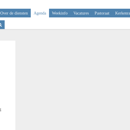
Over de diensten
Agenda
Weekinfo
Vacatures
Pastoraat
Kerkenr
g