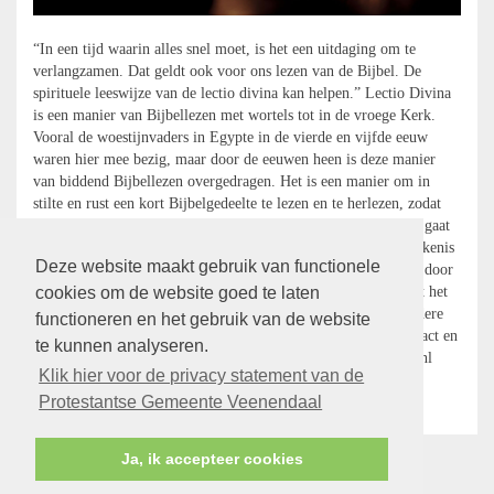
“In een tijd waarin alles snel moet, is het een uitdaging om te
verlangzamen. Dat geldt ook voor ons lezen van de Bijbel. De
spirituele leeswijze van de lectio divina kan helpen.” Lectio Divina
is een manier van Bijbellezen met wortels tot in de vroege Kerk.
Vooral de woestijnvaders in Egypte in de vierde en vijfde eeuw
waren hier mee bezig, maar door de eeuwen heen is deze manier
van biddend Bijbellezen overgedragen. Het is een manier om in
stilte en rust een kort Bijbelgedeelte te lezen en te herlezen, zodat
het een Woord van God voor jou persoonlijk kan worden. Het gaat
er bij Lectio Divina dus niet om dat je de oorspronkelijke betekenis
Deze website maakt gebruik van functionele
van de tekst leert kennen, maar dat je God de ruimte geeft om door
deze tekst dichterbij te komen. Dat vraagt rust en geduld, want het
cookies om de website goed te laten
leert je om te luisteren met je hart. Bij aanmelding krijg je nadere
functioneren en het gebruik van de website
informatie óver de (vier stappen van) de Lectio Divina. | Contact en
te kunnen analyseren.
aanmelden: Ds. John Boogaard, 543990, j.a.boogaard@ziggo.nl
Klik hier voor de privacy statement van de
terug
Protestantse Gemeente Veenendaal
Ja, ik accepteer cookies