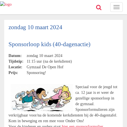
Toggl
naviga
zondag 10 maart 2024
Sponsorloop kids (40-dagenactie)
Datum:
zondag 10 maart 2024
Tijdstip:
11:15 uur (na de kerkdienst)
Locatie:
Gymzaal De Open Hof
Prijs:
Sponsoring!
Speciaal voor de jeugd tot
ca. 12 jaar is er weer de
gezellige sponsorloop in
de gymzaal.
Sponsorformulieren zijn
verkrijgbaar voor/na de komende kerkdiensten bij de 40-dagentafel.
Kom in beweging en ren mee voor Onder Ons!
Voor de kinderen en ouders staat
hier een sponsorformulier
.