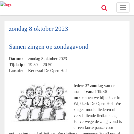
Toggl
naviga
zondag 8 oktober 2023
Samen zingen op zondagavond
Datum:
zondag 8 oktober 2023
Tijdstip:
19:30 - 20:50
Locatie:
Kerkzaal De Open Hof
e
Iedere
2
zondag
van de
maand
vanaf 19.30
uur
komen we bij elkaar in
Wijkkerk De Open Hof. We
zingen mooie liederen uit
verschillende liedbundels,
Halverwege de zangavond is
er een korte pauze voor
ontmoeting met koffie/thee. We sluiten om ongeveer 20.50 uur af.