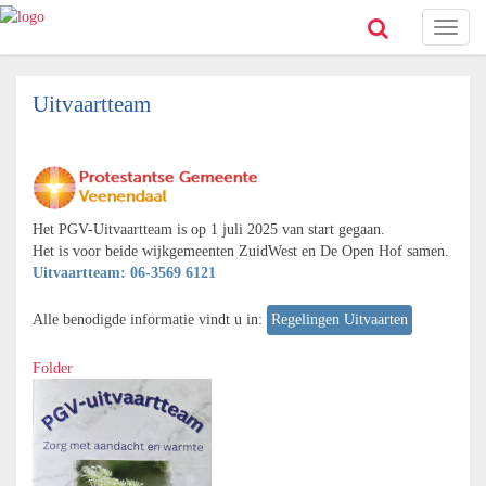
Toggl
naviga
Uitvaartteam
Het PGV-Uitvaartteam is op 1 juli 2025 van start gegaan.
Het is voor beide wijkgemeenten ZuidWest en De Open Hof samen.
Uitvaartteam: 06-3569 6121
Alle benodigde informatie vindt u in:
Regelingen Uitvaarten
Folder