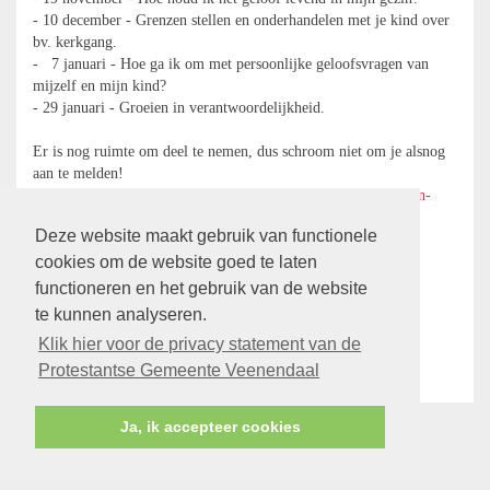
- 10 december - Grenzen stellen en onderhandelen met je kind over
bv. kerkgang.
- 7 januari - Hoe ga ik om met persoonlijke geloofsvragen van
mijzelf en mijn kind?
- 29 januari - Groeien in verantwoordelijkheid.
Er is nog ruimte om deel te nemen, dus schroom niet om je alsnog
aan te melden!
(
ds.rvandewetering@pkn-veenendaal.nl
of
ds.lvanderlaan@pkn-
veenendaal.nl
).
Deze website maakt gebruik van functionele
Wees welkom, de koffie en taart staan klaar om 19.45 uur.
cookies om de website goed te laten
functioneren en het gebruik van de website
Hartelijke groet,
te kunnen analyseren.
Rob, Annemarie, Jacolien, Loekie en Wilma
Klik hier voor de privacy statement van de
terug
Protestantse Gemeente Veenendaal
Ja, ik accepteer cookies