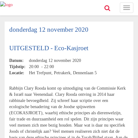
Toggl
naviga
donderdag 12 november 2020
UITGESTELD - Eco-Kasjroet
Datum:
donderdag 12 november 2020
Tijdstip:
20:00 - 22:00
Locatie:
Het Trefpunt, Petrakerk, Dennenlaan 5
Rabbijn Clary Rooda komt op uitnodiging van de Commissie Kerk
& Israël naar Veenendaal. Clary Rooda ontving in 2014 haar
rabbinale bevoegdheid. Zij schreef haar scriptie over een
ecologische benadering van de Joodse spijswetten
(ECOKASJROET), waarbij ethische principes als dierenwelzijn,
fair trade en duurzaamheid een rol spelen. Dit zijn principes waar
veel mensen zich mee bezig houden. Maar wat is daar nu specifiek
Joods of christelijk aan? Veel mensen realiseren zich niet dat de
basis van deze ethische principes al in de Torah/Bijbel staan. Aan de