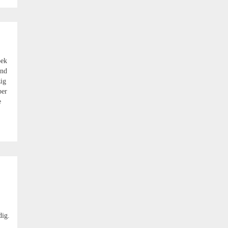
oek
end
ig
per
e
dig.