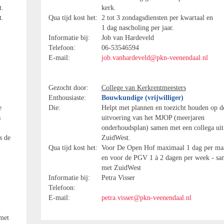
t.
kerk.
t.
Qua tijd kost het:
2 tot 3 zondagsdiensten per kwartaal en
1 dag nascholing per jaar.
Informatie bij:
Job van Hardeveld
Telefoon:
06-53546594
E-mail:
job.vanhardeveld@pkn-veenendaal.nl
Gezocht door:
College van Kerkrentmeesters
Enthousiaste:
Bouwkundige (vrijwilliger)
e
Die:
Helpt met plannen en toezicht houden op d
s
uitvoering van het MJOP (meerjaren
onderhoudsplan) samen met een collega uit
s de
ZuidWest.
Qua tijd kost het:
Voor De Open Hof maximaal 1 dag per ma
en voor de PGV 1 à 2 dagen per week - s
met ZuidWest
Informatie bij:
Petra Visser
Telefoon:
E-mail:
petra.visser@pkn-veenendaal.nl
met