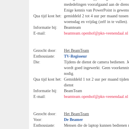
mededelingen voorafgaand aan de diens
Enige kennis van PowerPoint is gewens
Qua tijd kost het:
gemiddeld 2 tot 4 uur per maand tussen
woensdag en vrijdag (zelf in te vullen).
Informatie bij:
Beamteam
E-mail:
beamteam.openhof@pkn-veenendaal.nl
Gezocht door:
Het BeamTeam
Enthousiaste:
TV-Regisseur
Die:
Tijdens de dienst de camera bedienen. J
wordt goed ingewerkt. Geen voorkenni
nodig.
Qua tijd kost het:
Gemiddeld 1 tot 2 uur per maand tijden
dienst
Informatie bij:
BeamTeam
E-mail:
beamteam.openhof@pkn-veenendaal.nl
Gezocht door:
Het BeamTeam
Voor:
De Beamer
Enthousiaste:
Mensen die de laptop kunnen bedienen 