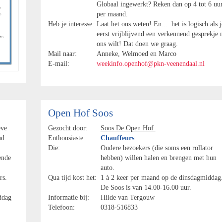
Globaal ingewerkt? Reken dan op 4 tot 6 uu
per maand.
Heb je interesse:
Laat het ons weten! En... het is logisch als j
eerst vrijblijvend een verkennend gesprekje 
ons wilt! Dat doen we graag.
Mail naar:
Anneke, Welmoed en Marco
E-mail:
weekinfo.openhof@pkn-veenendaal.nl
Open Hof Soos
eve
Gezocht door:
Soos De Open Hof
ud
Enthousiaste:
Chauffeurs
Die:
Oudere bezoekers (die soms een rollator
ende
hebben) willen halen en brengen met hun
auto.
rs.
Qua tijd kost het:
1 à 2 keer per maand op de dinsdagmiddag
De Soos is van 14.00-16.00 uur.
ddag
Informatie bij:
Hilde van Tergouw
Telefoon:
0318-516833