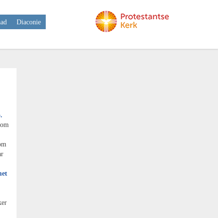
aad
Diaconie
.
n om
.
 om
ar
met
ker