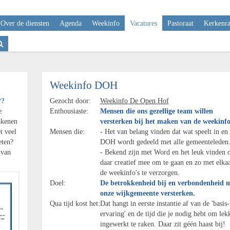
Over de diensten
Agenda
Weekinfo
Vacatures
Pastoraat
Kerkenr
Weekinfo DOH
?
Gezocht door:
Weekinfo De Open Hof
e
Enthousiaste:
Mensen die ons gezellige team willen
iakenen
versterken bij het maken van de weekinfo
t veel
Mensen die:
- Het van belang vinden dat wat speelt in e
eten?
DOH wordt gedeeld met alle gemeenteleden
 van
- Bekend zijn met Word en het leuk vinden
daar creatief mee om te gaan en zo met elka
de weekinfo's te verzorgen.
Doel:
De betrokkenheid bij en verbondenheid 
onze wijkgemeente versterken.
Qua tijd kost het:
Dat hangt in eerste instantie af van de 'basis-
ervaring' en de tijd die je nodig hebt om lek
ingewerkt te raken. Daar zit géén haast bij!