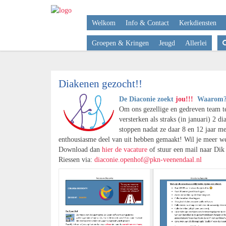
Welkom
Info & Contact
Kerkdiensten
Groepen & Kringen
Jeugd
Allerlei
Diakenen gezocht!!
De Diaconie zoekt
jou!!!
Waarom?
Om ons gezellige en gedreven team t
versterken als straks (in januari) 2 d
stoppen nadat ze daar 8 en 12 jaar me
enthousiasme deel van uit hebben gemaakt! Wil je meer w
Download dan
hier de vacature
of stuur een mail naar Dik
Riessen via:
diaconie.openhof@pkn-veenendaal.nl