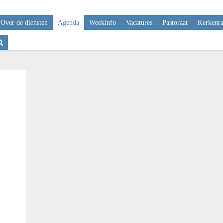
Over de diensten
Agenda
Weekinfo
Vacatures
Pastoraat
Kerkenr