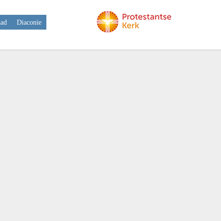
aad
Diaconie