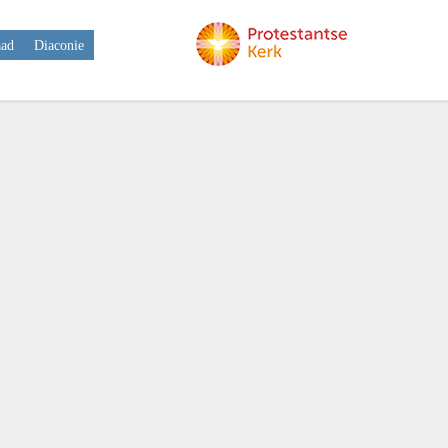
aad
Diaconie