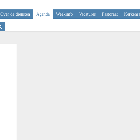
Over de diensten
Agenda
Weekinfo
Vacatures
Pastoraat
Kerkenr