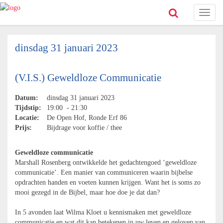
Toggl
naviga
dinsdag 31 januari 2023
(V.I.S.) Geweldloze Communicatie
Datum:
dinsdag 31 januari 2023
Tijdstip:
19:00 - 21:30
Locatie:
De Open Hof, Ronde Erf 86
Prijs:
Bijdrage voor koffie / thee
Geweldloze communicatie
Marshall Rosenberg ontwikkelde het gedachtengoed ‘geweldloze
communicatie’. Een manier van communiceren waarin bijbelse
opdrachten handen en voeten kunnen krijgen. Want het is soms zo
mooi gezegd in de Bijbel, maar hoe doe je dat dan?
In 5 avonden laat Wilma Kloet u kennismaken met geweldloze
communicatie en wat dit kan betekenen in uw leven en geloven van