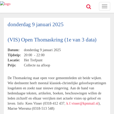
Toggl
naviga
donderdag 9 januari 2025
(VIS) Open Thomaskring (1e van 3 data)
Datum:
donderdag 9 januari 2025
Tijdstip:
20:00 - 22:00
Locatie:
Het Trefpunt
Prijs:
Collecte na afloop
De Thomaskring staat open voor gemeenteleden uit beide wijken.
Wie deelneemt heeft meestal klassiek-christelijke geloofsopvattingen
losgelaten en zoekt naar nieuwe zingeving. Aan de hand van
hedendaagse teksten, artikelen, boeken, beschouwingen willen de
leden zichzelf en elkaar verrijken met actuele visies op geloof en
leven. Info: Kees Visser (0318-412 437;
k.f.visser@kpnmail.nl
),
Marise Wiersma (0318-513 548)