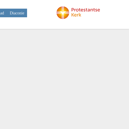
aad
Diaconie