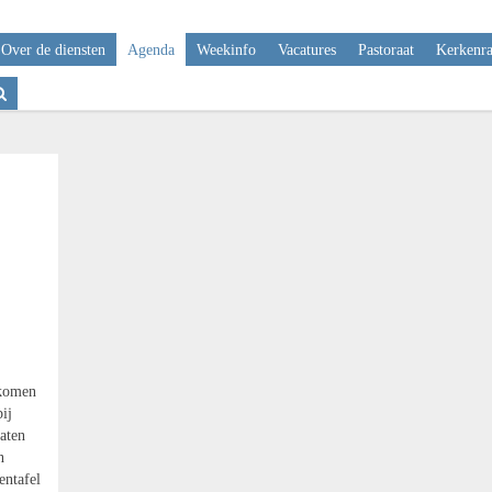
Over de diensten
Agenda
Weekinfo
Vacatures
Pastoraat
Kerkenr
 komen
ij
aten
n
entafel