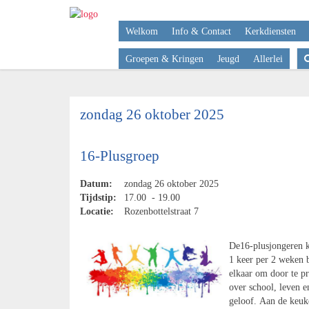
Welkom
Info & Contact
Kerkdiensten
Groepen & Kringen
Jeugd
Allerlei
zondag 26 oktober 2025
16-Plusgroep
Datum:
zondag 26 oktober 2025
Tijdstip:
17.00 - 19.00
Locatie:
Rozenbottelstraat 7
De16-plusjongeren
1 keer per 2 weken b
elkaar om door te pr
over school, leven e
geloof. Aan de keuk