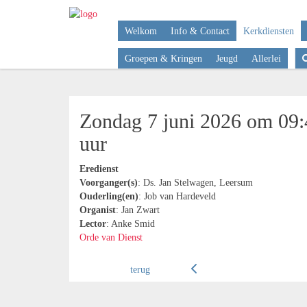
Welkom
Info & Contact
Kerkdiensten
Groepen & Kringen
Jeugd
Allerlei
Zondag 7 juni 2026 om 09:
uur
Eredienst
Voorganger(s)
: Ds. Jan Stelwagen, Leersum
Ouderling(en)
: Job van Hardeveld
Organist
: Jan Zwart
Lector
: Anke Smid
Orde van Dienst
terug