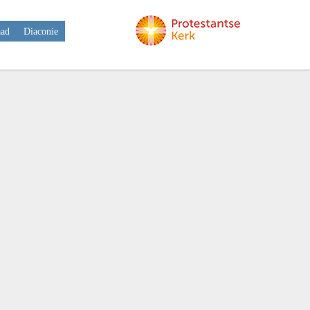
aad
Diaconie