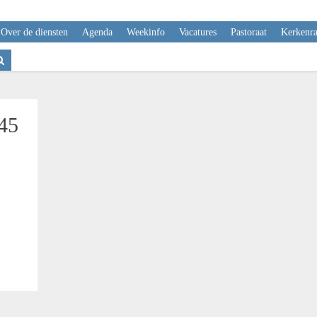
Over de diensten
Agenda
Weekinfo
Vacatures
Pastoraat
Kerkenr
45