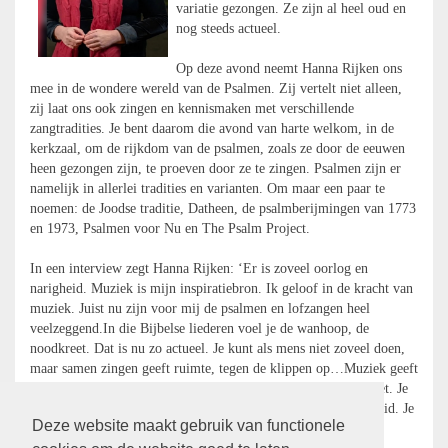
variatie gezongen. Ze zijn al heel oud en
nog steeds actueel.
Op deze avond neemt Hanna Rijken ons
mee in de wondere wereld van de Psalmen. Zij vertelt niet alleen,
zij laat ons ook zingen en kennismaken met verschillende
zangtradities. Je bent daarom die avond van harte welkom, in de
kerkzaal, om de rijkdom van de psalmen, zoals ze door de eeuwen
heen gezongen zijn, te proeven door ze te zingen. Psalmen zijn er
namelijk in allerlei tradities en varianten. Om maar een paar te
noemen: de Joodse traditie, Datheen, de psalmberijmingen van 1773
en 1973, Psalmen voor Nu en The Psalm Project.
In een interview zegt Hanna Rijken: ‘Er is zoveel oorlog en
narigheid. Muziek is mijn inspiratiebron. Ik geloof in de kracht van
muziek. Juist nu zijn voor mij de psalmen en lofzangen heel
veelzeggend.In die Bijbelse liederen voel je de wanhoop, de
noodkreet. Dat is nu zo actueel. Je kunt als mens niet zoveel doen,
maar samen zingen geeft ruimte, tegen de klippen op…Muziek geeft
vleugels waardoor de ziel opstijgt, zonder vleugels gaat dat niet. Je
wordt uitgetild boven de hectiek van de dagelijkse werkelijkheid. Je
Deze website maakt gebruik van functionele
ontstijgt alle spanning en ellende. Dat is een heel bevrijdend