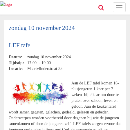
Toggl
naviga
zondag 10 november 2024
LEF tafel
Datum:
zondag 10 november 2024
Tijdstip:
17.00 - 19.00
Locatie:
Maartvlinderstraat 35
Aan de LEF tafel komen 16-
plusjongeren 1 keer per 2
weken bij elkaar om door te
praten over school, leven en
geloof. Aan de keukentafel
wordt samen gegeten, gelachen, gedeeld, gelezen en gebeden.
Onderwerpen worden voorbereid door degenen bij wie de jongeren
samenkomen of door de jongeren zelf. LEF tafels zorgen ervoor dat
jongeren verbonden blijven met God, de gemeente en elkaar.