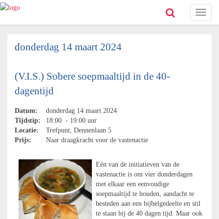
Toggl
naviga
donderdag 14 maart 2024
(V.I.S.) Sobere soepmaaltijd in de 40-
dagentijd
Datum:
donderdag 14 maart 2024
Tijdstip:
18:00 - 19:00 uur
Locatie:
Trefpunt, Dennenlaan 5
Prijs:
Naar draagkracht voor de vastenactie
Eén van de initiatieven van de
vastenactie is om vier donderdagen
met elkaar een eenvoudige
soepmaaltijd te houden, aandacht te
besteden aan een bijbelgedeelte en stil
te staan bij de 40 dagen tijd. Maar ook